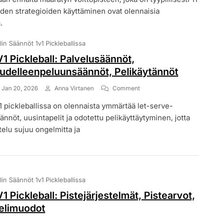
iden strategioiden käyttäminen ovat olennaisia
.
lin Säännöt 1v1 Pickleballissa
V1 Pickleball: Palvelusäännöt,
udelleenpeluunsäännöt, Pelikäytännöt
On
Jan 20, 2026
Anna Virtanen
Comment
1V1
1 pickleballissa on olennaista ymmärtää let-serve-
Pickleball:
Palvelusäännöt,
ännöt, uusintapelit ja odotettu pelikäyttäytyminen, jotta
Uudelleenpeluunsäännöt,
telu sujuu ongelmitta ja
Pelikäytännöt
lin Säännöt 1v1 Pickleballissa
V1 Pickleball: Pistejärjestelmät, Pistearvot,
elimuodot