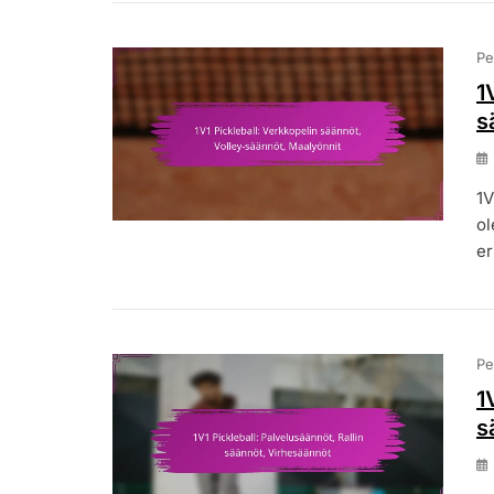
Pe
1
s
1V
ol
er
Pe
1
s