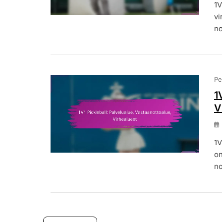
1V
vi
no
Pe
1
V
1V
on
no