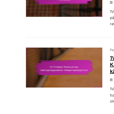
1V
pä
ra
Pe
1
K
k
1V
tu
ol