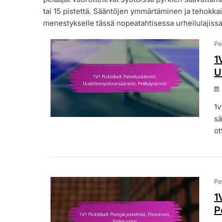
tai 15 pistettä. Sääntöjen ymmärtäminen ja tehokka
menestykselle tässä nopeatahtisessa urheilulajissa
Pe
1
U
1v
sä
ot
Pe
1
P