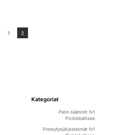
Posts
Page
Page
1
2
pagination
Kategoriat
Pelin säännöt 1v1
Pickleballissa
Pisteytysjärjestelmät 1v1