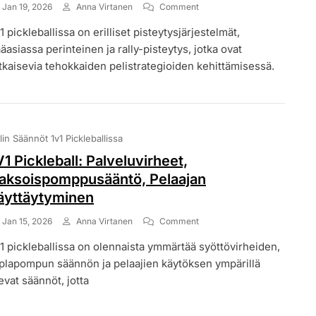
On
Jan 19, 2026
Anna Virtanen
Comment
1V1
1 pickleballissa on erilliset pisteytysjärjestelmät,
Pickleball:
Pistejärjestelmät,
äasiassa perinteinen ja rally-pisteytys, jotka ovat
Pistearvot,
tkaisevia tehokkaiden pelistrategioiden kehittämisessä.
Pelimuodot
lin Säännöt 1v1 Pickleballissa
V1 Pickleball: Palveluvirheet,
aksoispomppusääntö, Pelaajan
äyttäytyminen
On
Jan 15, 2026
Anna Virtanen
Comment
1V1
1 pickleballissa on olennaista ymmärtää syöttövirheiden,
Pickleball:
Palveluvirheet,
plapompun säännön ja pelaajien käytöksen ympärillä
Kaksoispomppusääntö,
evat säännöt, jotta
Pelaajan
Käyttäytyminen