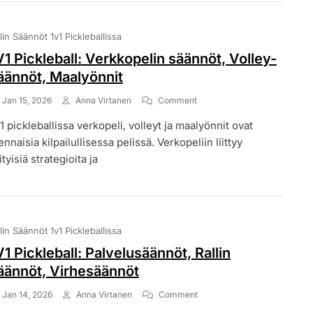
lin Säännöt 1v1 Pickleballissa
V1 Pickleball: Verkkopelin säännöt, Volley-
äännöt, Maalyönnit
On
Jan 15, 2026
Anna Virtanen
Comment
1V1
1 pickleballissa verkopeli, volleyt ja maalyönnit ovat
Pickleball:
Verkkopelin
ennaisia kilpailullisessa pelissä. Verkopeliin liittyy
Säännöt,
ityisiä strategioita ja
Volley-
Säännöt,
Maalyönnit
lin Säännöt 1v1 Pickleballissa
V1 Pickleball: Palvelusäännöt, Rallin
äännöt, Virhesäännöt
On
Jan 14, 2026
Anna Virtanen
Comment
1V1