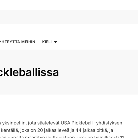
YHTEYTTÄ MEIHIN
KIELI
ckleballissa
een yksinpeliin, jota säätelevät USA Pickleball -yhdistyksen
kentällä, joka on 20 jalkaa leveä ja 44 jalkaa pitkä, ja
n ennalta määrätyn voittopisteen, joka on tyypillisesti 11