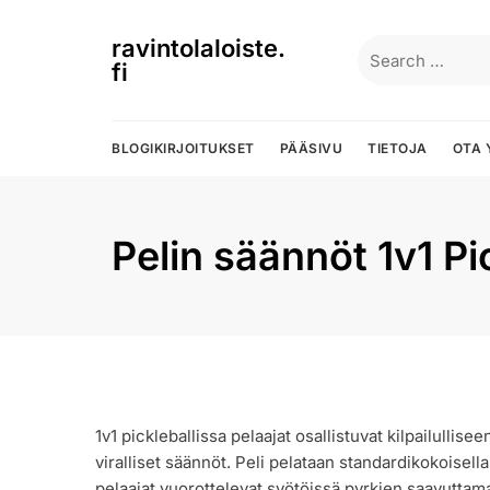
Skip
to
ravintolaloiste.
Search
content
fi
for:
BLOGIKIRJOITUKSET
PÄÄSIVU
TIETOJA
OTA 
Pelin säännöt 1v1 Pi
1v1 pickleballissa pelaajat osallistuvat kilpailullis
viralliset säännöt. Peli pelataan standardikokoisella 
pelaajat vuorottelevat syötöissä pyrkien saavuttamaa