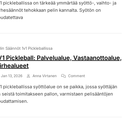
1 pickleballissa on tärkeää ymmärtää syöttö-, vaihto- ja
Pickleball:
Palvelusäännöt,
rhesäännöt tehokkaan pelin kannalta. Syötön on
Rallin
udatettava
Säännöt,
Virhesäännöt
lin Säännöt 1v1 Pickleballissa
V1 Pickleball: Palvelualue, Vastaanottoalue,
irhealueet
On
Jan 13, 2026
Anna Virtanen
Comment
1V1
1 pickleballissa syöttöalue on se paikka, jossa syöttäjän
Pickleball:
Palvelualue,
 seistä toimitakseen pallon, varmistaen pelisääntöjen
Vastaanottoalue,
udattamisen.
Virhealueet