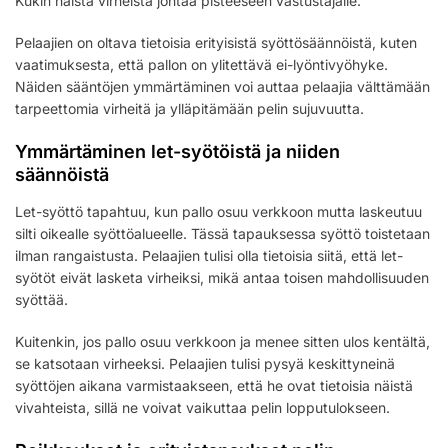
Kukin näistä virheistä johtaa pisteeseen vastustajalle.
Pelaajien on oltava tietoisia erityisistä syöttösäännöistä, kuten
vaatimuksesta, että pallon on ylitettävä ei-lyöntivyöhyke.
Näiden sääntöjen ymmärtäminen voi auttaa pelaajia välttämään
tarpeettomia virheitä ja ylläpitämään pelin sujuvuutta.
Ymmärtäminen let-syötöistä ja niiden
säännöistä
Let-syöttö tapahtuu, kun pallo osuu verkkoon mutta laskeutuu
silti oikealle syöttöalueelle. Tässä tapauksessa syöttö toistetaan
ilman rangaistusta. Pelaajien tulisi olla tietoisia siitä, että let-
syötöt eivät lasketa virheiksi, mikä antaa toisen mahdollisuuden
syöttää.
Kuitenkin, jos pallo osuu verkkoon ja menee sitten ulos kentältä,
se katsotaan virheeksi. Pelaajien tulisi pysyä keskittyneinä
syöttöjen aikana varmistaakseen, että he ovat tietoisia näistä
vivahteista, sillä ne voivat vaikuttaa pelin lopputulokseen.