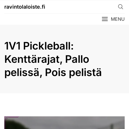
Skip
ravintolaloiste.fi
to
content
MENU
1V1 Pickleball:
Kenttärajat, Pallo
pelissä, Pois pelistä