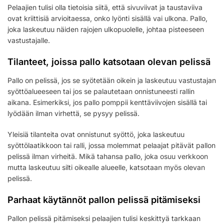
Pelaajien tulisi olla tietoisia siitä, että sivuviivat ja taustaviiva
ovat kriittisiä arvioitaessa, onko lyönti sisällä vai ulkona. Pallo,
joka laskeutuu näiden rajojen ulkopuolelle, johtaa pisteeseen
vastustajalle.
Tilanteet, joissa pallo katsotaan olevan pelissä
Pallo on pelissä, jos se syötetään oikein ja laskeutuu vastustajan
syöttöalueeseen tai jos se palautetaan onnistuneesti rallin
aikana. Esimerkiksi, jos pallo pomppii kenttäviivojen sisällä tai
lyödään ilman virhettä, se pysyy pelissä.
Yleisiä tilanteita ovat onnistunut syöttö, joka laskeutuu
syöttölaatikkoon tai ralli, jossa molemmat pelaajat pitävät pallon
pelissä ilman virheitä. Mikä tahansa pallo, joka osuu verkkoon
mutta laskeutuu silti oikealle alueelle, katsotaan myös olevan
pelissä.
Parhaat käytännöt pallon pelissä pitämiseksi
Pallon pelissä pitämiseksi pelaajien tulisi keskittyä tarkkaan