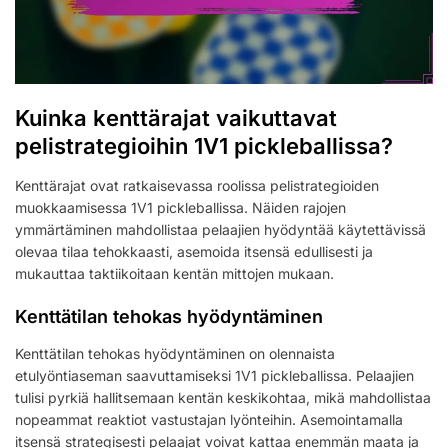
Kuinka kenttärajat vaikuttavat
pelistrategioihin 1V1 pickleballissa?
Kenttärajat ovat ratkaisevassa roolissa pelistrategioiden
muokkaamisessa 1V1 pickleballissa. Näiden rajojen
ymmärtäminen mahdollistaa pelaajien hyödyntää käytettävissä
olevaa tilaa tehokkaasti, asemoida itsensä edullisesti ja
mukauttaa taktiikoitaan kentän mittojen mukaan.
Kenttätilan tehokas hyödyntäminen
Kenttätilan tehokas hyödyntäminen on olennaista
etulyöntiaseman saavuttamiseksi 1V1 pickleballissa. Pelaajien
tulisi pyrkiä hallitsemaan kentän keskikohtaa, mikä mahdollistaa
nopeammat reaktiot vastustajan lyönteihin. Asemointamalla
itsensä strategisesti pelaajat voivat kattaa enemmän maata ja