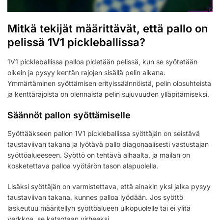
Mitkä tekijät määrittävät, että pallo on
pelissä 1V1 pickleballissa?
1V1 pickleballissa palloa pidetään pelissä, kun se syötetään
oikein ja pysyy kentän rajojen sisällä pelin aikana.
Ymmärtäminen syöttämisen erityissäännöistä, pelin olosuhteista
ja kenttärajoista on olennaista pelin sujuvuuden ylläpitämiseksi.
Säännöt pallon syöttämiselle
Syöttääkseen pallon 1V1 pickleballissa syöttäjän on seistävä
taustaviivan takana ja lyötävä pallo diagonaalisesti vastustajan
syöttöalueeseen. Syöttö on tehtävä alhaalta, ja mailan on
kosketettava palloa vyötärön tason alapuolella.
Lisäksi syöttäjän on varmistettava, että ainakin yksi jalka pysyy
taustaviivan takana, kunnes palloa lyödään. Jos syöttö
laskeutuu määritellyn syöttöalueen ulkopuolelle tai ei ylitä
verkkoa, se katsotaan virheeksi.