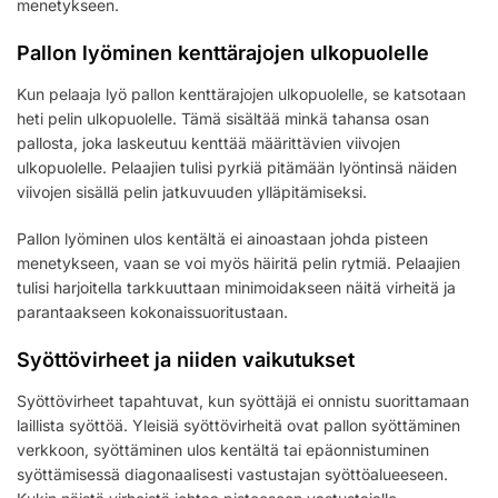
menetykseen.
Pallon lyöminen kenttärajojen ulkopuolelle
Kun pelaaja lyö pallon kenttärajojen ulkopuolelle, se katsotaan
heti pelin ulkopuolelle. Tämä sisältää minkä tahansa osan
pallosta, joka laskeutuu kenttää määrittävien viivojen
ulkopuolelle. Pelaajien tulisi pyrkiä pitämään lyöntinsä näiden
viivojen sisällä pelin jatkuvuuden ylläpitämiseksi.
Pallon lyöminen ulos kentältä ei ainoastaan johda pisteen
menetykseen, vaan se voi myös häiritä pelin rytmiä. Pelaajien
tulisi harjoitella tarkkuuttaan minimoidakseen näitä virheitä ja
parantaakseen kokonaissuoritustaan.
Syöttövirheet ja niiden vaikutukset
Syöttövirheet tapahtuvat, kun syöttäjä ei onnistu suorittamaan
laillista syöttöä. Yleisiä syöttövirheitä ovat pallon syöttäminen
verkkoon, syöttäminen ulos kentältä tai epäonnistuminen
syöttämisessä diagonaalisesti vastustajan syöttöalueeseen.