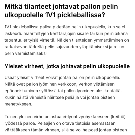
Mitkä tilanteet johtavat pallon pelin
ulkopuolelle 1V1 pickleballissa?
1V1 pickleballissa palloa pidetään pelin ulkopuolella, kun se ei
laskeudu määriteltyjen kenttärajojen sisälle tai kun pelin aikana
tapahtuu erityisiä virheitä. Näiden tilanteiden ymmärtäminen on
ratkaisevan tärkeää pelin sujuvuuden ylläpitämiseksi ja reilun
pelin varmistamiseksi.
Yleiset virheet, jotka johtavat pelin ulkopuolelle
Useat yleiset virheet voivat johtaa pallon pelin ulkopuolelle.
Näitä ovat pallon lyöminen verkkoon, verkon ylittämisen
epäonnistuminen syötössä tai pallon lyöminen ulos kentältä.
Kukin näistä virheistä häiritsee peliä ja voi johtaa pisteen
menetykseen.
Toinen yleinen virhe on astua ei-lyöntivyöhykkeeseen (keittiö)
lyödessä palloa. Pelaajien on oltava tietoisia asemastaan
välttääkseen tämän virheen, sillä se voi helposti johtaa pisteen