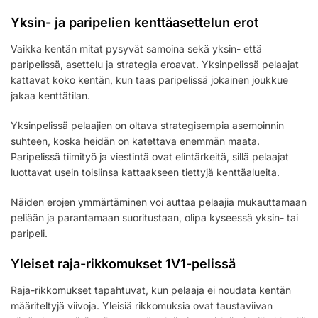
Yksin- ja paripelien kenttäasettelun erot
Vaikka kentän mitat pysyvät samoina sekä yksin- että
paripelissä, asettelu ja strategia eroavat. Yksinpelissä pelaajat
kattavat koko kentän, kun taas paripelissä jokainen joukkue
jakaa kenttätilan.
Yksinpelissä pelaajien on oltava strategisempia asemoinnin
suhteen, koska heidän on katettava enemmän maata.
Paripelissä tiimityö ja viestintä ovat elintärkeitä, sillä pelaajat
luottavat usein toisiinsa kattaakseen tiettyjä kenttäalueita.
Näiden erojen ymmärtäminen voi auttaa pelaajia mukauttamaan
peliään ja parantamaan suoritustaan, olipa kyseessä yksin- tai
paripeli.
Yleiset raja-rikkomukset 1V1-pelissä
Raja-rikkomukset tapahtuvat, kun pelaaja ei noudata kentän
määriteltyjä viivoja. Yleisiä rikkomuksia ovat taustaviivan