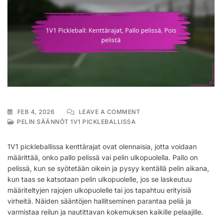
ON
FEB 4, 2026
LEAVE A COMMENT
1V1
PELIN SÄÄNNÖT 1V1 PICKLEBALLISSA
PICKLEBALL:
KENTTÄRAJAT,
1V1 pickleballissa kenttärajat ovat olennaisia, jotta voidaan
PALLO
määrittää, onko pallo pelissä vai pelin ulkopuolella. Pallo on
PELISSÄ,
pelissä, kun se syötetään oikein ja pysyy kentällä pelin aikana,
POIS
PELISTÄ
kun taas se katsotaan pelin ulkopuolelle, jos se laskeutuu
määriteltyjen rajojen ulkopuolelle tai jos tapahtuu erityisiä
virheitä. Näiden sääntöjen hallitseminen parantaa peliä ja
varmistaa reilun ja nautittavan kokemuksen kaikille pelaajille.