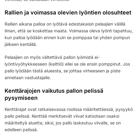
Rallien ja voimassa olevien lyöntien olosuhteet
Rallien aikana palloa on lyötävä edestakaisin pelaajien välillä
ilman, että se koskettaa maata. Voimassa oleva lyönti tapahtuu,
kun palloa lyödään ennen kuin se pomppaa tai yhden pompun
jälkeen kentällä.
Pelaajien on myös vältettävä pallon lyömistä ei-
lyöntivyöhykkeeseen (keittiö) ellei se ole ensin pomppinut. Jos
pallo lyödään tästä alueesta, se johtaa virheeseen ja piste
annetaan vastustajalle.
Kenttärajojen vaikutus pallon pelissä
pysymiseen
Kenttärajat ovat ratkaisevassa roolissa määritettäessä, pysyykö
pallo pelissä. Kenttää merkitsevät viivat katsotaan osaksi
määriteltyä aluetta; siksi, jos pallo laskeutuu viivalle, se on
edelleen pelissä.