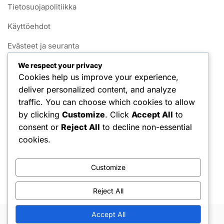
Tietosuojapolitiikka
Käyttöehdot
Evästeet ja seuranta
Ota yhteyttä meihin
We respect your privacy
Cookies help us improve your experience,
Tietoja
deliver personalized content, and analyze
traffic. You can choose which cookies to allow
Kategoriat
by clicking
Customize
. Click
Accept All
to
consent or
Reject All
to decline non-essential
Pelin säännöt 1v1 Pickleballissa
cookies.
Pisteytysjärjestelmät 1v1 Pickleballissa
Customize
Rikkomussäännöt 1v1 pickleballissa
Reject All
Accept All
Copyright © 2026 Hello Shoppable. Powered by
WordPress