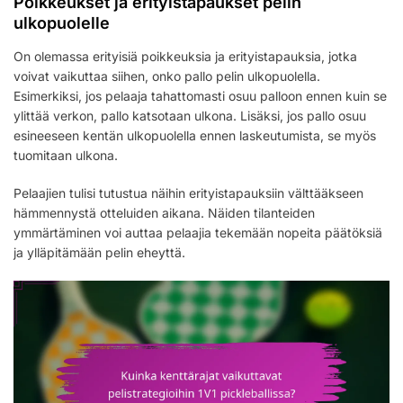
Poikkeukset ja erityistapaukset pelin
ulkopuolelle
On olemassa erityisiä poikkeuksia ja erityistapauksia, jotka
voivat vaikuttaa siihen, onko pallo pelin ulkopuolella.
Esimerkiksi, jos pelaaja tahattomasti osuu palloon ennen kuin se
ylittää verkon, pallo katsotaan ulkona. Lisäksi, jos pallo osuu
esineeseen kentän ulkopuolella ennen laskeutumista, se myös
tuomitaan ulkona.
Pelaajien tulisi tutustua näihin erityistapauksiin välttääkseen
hämmennystä otteluiden aikana. Näiden tilanteiden
ymmärtäminen voi auttaa pelaajia tekemään nopeita päätöksiä
ja ylläpitämään pelin eheyttä.