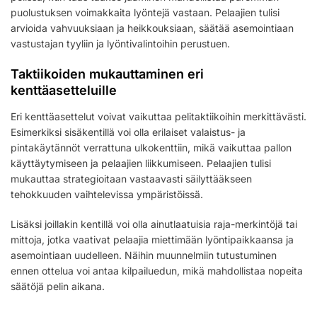
puolustuksen voimakkaita lyöntejä vastaan. Pelaajien tulisi
arvioida vahvuuksiaan ja heikkouksiaan, säätää asemointiaan
vastustajan tyyliin ja lyöntivalintoihin perustuen.
Taktiikoiden mukauttaminen eri
kenttäasetteluille
Eri kenttäasettelut voivat vaikuttaa pelitaktiikoihin merkittävästi.
Esimerkiksi sisäkentillä voi olla erilaiset valaistus- ja
pintakäytännöt verrattuna ulkokenttiin, mikä vaikuttaa pallon
käyttäytymiseen ja pelaajien liikkumiseen. Pelaajien tulisi
mukauttaa strategioitaan vastaavasti säilyttääkseen
tehokkuuden vaihtelevissa ympäristöissä.
Lisäksi joillakin kentillä voi olla ainutlaatuisia raja-merkintöjä tai
mittoja, jotka vaativat pelaajia miettimään lyöntipaikkaansa ja
asemointiaan uudelleen. Näihin muunnelmiin tutustuminen
ennen ottelua voi antaa kilpailuedun, mikä mahdollistaa nopeita
säätöjä pelin aikana.