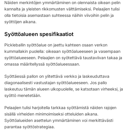
Näiden merkintöjen ymmärtäminen on olennaista oikean pelin
kannalta ja yleisten rikkomusten välttämiseksi. Pelaajien tulisi
olla tietoisia asemastaan suhteessa näihin viivoihin pelin ja
syöttöjen aikana.
Syöttöalueen spesifikaatiot
Pickleballin syöttöalue on jaettu kahteen osaan verkon
kummallakin puolella: oikeaan syöttöalueeseen ja vasempaan
syöttöalueeseen. Pelaajien on syötettävä taustaviivan takaa ja
omassa määritellyssä syöttöalueessaan.
Syöttäessä pallon on ylitettävä verkko ja laskeuduttava
diagonaalisesti vastustajan syöttöalueeseen. Jos pallo
laskeutuu tämän alueen ulkopuolelle, se katsotaan virheeksi, ja
syöttö menetetään.
Pelaajien tulisi harjoitella tarkkaa syöttämistä näiden rajojen
sisällä virheiden minimoimiseksi otteluiden aikana.
Syöttöalueiden asettelun ymmärtäminen voi merkittävästi
parantaa syöttöstrategiaa.