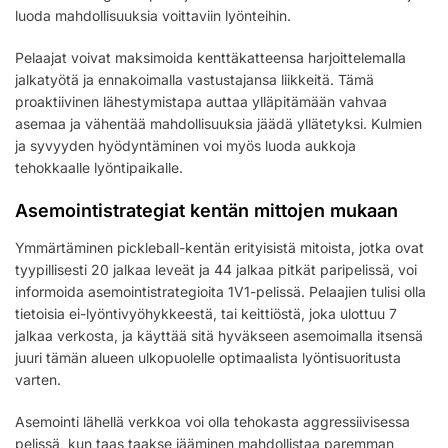
luoda mahdollisuuksia voittaviin lyönteihin.
Pelaajat voivat maksimoida kenttäkatteensa harjoittelemalla
jalkatyötä ja ennakoimalla vastustajansa liikkeitä. Tämä
proaktiivinen lähestymistapa auttaa ylläpitämään vahvaa
asemaa ja vähentää mahdollisuuksia jäädä yllätetyksi. Kulmien
ja syvyyden hyödyntäminen voi myös luoda aukkoja
tehokkaalle lyöntipaikalle.
Asemointistrategiat kentän mittojen mukaan
Ymmärtäminen pickleball-kentän erityisistä mitoista, jotka ovat
tyypillisesti 20 jalkaa leveät ja 44 jalkaa pitkät paripelissä, voi
informoida asemointistrategioita 1V1-pelissä. Pelaajien tulisi olla
tietoisia ei-lyöntivyöhykkeestä, tai keittiöstä, joka ulottuu 7
jalkaa verkosta, ja käyttää sitä hyväkseen asemoimalla itsensä
juuri tämän alueen ulkopuolelle optimaalista lyöntisuoritusta
varten.
Asemointi lähellä verkkoa voi olla tehokasta aggressiivisessa
pelissä, kun taas taakse jääminen mahdollistaa paremman