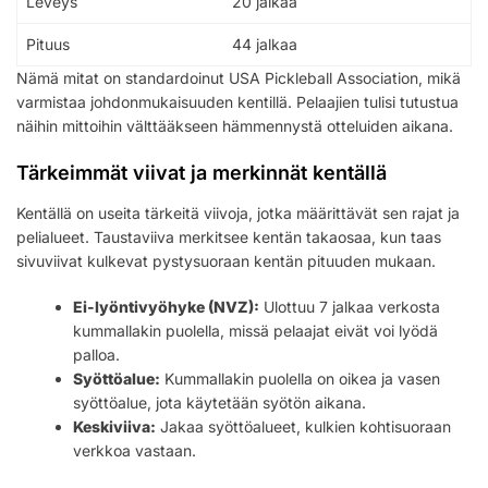
Leveys
20 jalkaa
Pituus
44 jalkaa
Nämä mitat on standardoinut USA Pickleball Association, mikä
varmistaa johdonmukaisuuden kentillä. Pelaajien tulisi tutustua
näihin mittoihin välttääkseen hämmennystä otteluiden aikana.
Tärkeimmät viivat ja merkinnät kentällä
Kentällä on useita tärkeitä viivoja, jotka määrittävät sen rajat ja
pelialueet. Taustaviiva merkitsee kentän takaosaa, kun taas
sivuviivat kulkevat pystysuoraan kentän pituuden mukaan.
Ei-lyöntivyöhyke (NVZ):
Ulottuu 7 jalkaa verkosta
kummallakin puolella, missä pelaajat eivät voi lyödä
palloa.
Syöttöalue:
Kummallakin puolella on oikea ja vasen
syöttöalue, jota käytetään syötön aikana.
Keskiviiva:
Jakaa syöttöalueet, kulkien kohtisuoraan
verkkoa vastaan.