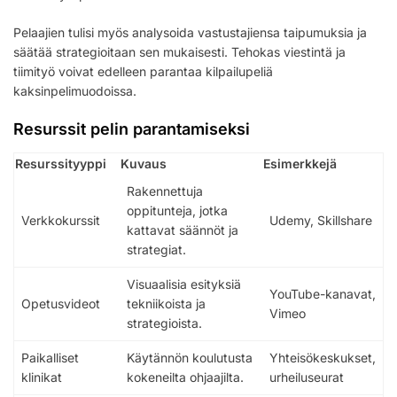
Pelaajien tulisi myös analysoida vastustajiensa taipumuksia ja
säätää strategioitaan sen mukaisesti. Tehokas viestintä ja
tiimityö voivat edelleen parantaa kilpailupeliä
kaksinpelimuodoissa.
Resurssit pelin parantamiseksi
Resurssityyppi
Kuvaus
Esimerkkejä
Rakennettuja
oppitunteja, jotka
Verkkokurssit
Udemy, Skillshare
kattavat säännöt ja
strategiat.
Visuaalisia esityksiä
YouTube-kanavat,
Opetusvideot
tekniikoista ja
Vimeo
strategioista.
Paikalliset
Käytännön koulutusta
Yhteisökeskukset,
klinikat
kokeneilta ohjaajilta.
urheiluseurat