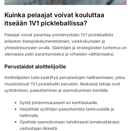
Kuinka pelaajat voivat kouluttaa
itseään 1V1 pickleballissa?
Pelaajat voivat parantaa ymmärrystään 1V1 pickleballista
erilaisten itseopiskelumenetelmien, verkkokurssien ja
yhteisöresurssien avulla. Sääntöjen ja strategioiden tuntemus on
olennaista pelin parantamiseksi ja virheiden välttämiseksi.
Perustaidot aloittelijoille
Aloittelijoiden tulisi keskittyä perustaidojen hallitsemiseen, jotka
muodostavat 1V1 pickleballin perustan. Keskeisiä taitoja ovat
syöttäminen, palauttaminen ja asemoituminen kentällä.
Syötä johdonmukaisesti eri kenttäalueille.
Harjoittele syöttöjen palauttamista tarkkuudella ja
hallinnalla.
Opettele asemoitumaan tehokkaasti ennakoidaksesi
vastustajan liikkeitä.