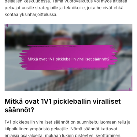
pelaajien keskuudessa. Tämä vuorovaikutus voi myös altistaa
pelaajat uusille strategioille ja tekniikoille, joita he eivät ehkä
kohtaa yksinharjoittelussa.
Mitkä ovat 1V1 pickleballin viralliset
säännöt?
1V1 pickleballin viralliset säännöt on suunniteltu luomaan reilu ja
kilpailullinen ympäristö pelaajille. Nämä säännöt kattavat
erilaisia osa-alueita, mukaan lukien pisteytys, syöttäminen,