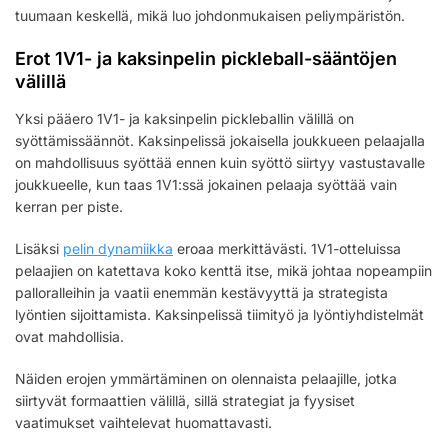
tuumaan keskellä, mikä luo johdonmukaisen peliympäristön.
Erot 1V1- ja kaksinpelin pickleball-sääntöjen
välillä
Yksi pääero 1V1- ja kaksinpelin pickleballin välillä on
syöttämissäännöt. Kaksinpelissä jokaisella joukkueen pelaajalla
on mahdollisuus syöttää ennen kuin syöttö siirtyy vastustavalle
joukkueelle, kun taas 1V1:ssä jokainen pelaaja syöttää vain
kerran per piste.
Lisäksi
pelin dynamiikka
eroaa merkittävästi. 1V1-otteluissa
pelaajien on katettava koko kenttä itse, mikä johtaa nopeampiin
palloralleihin ja vaatii enemmän kestävyyttä ja strategista
lyöntien sijoittamista. Kaksinpelissä tiimityö ja lyöntiyhdistelmät
ovat mahdollisia.
Näiden erojen ymmärtäminen on olennaista pelaajille, jotka
siirtyvät formaattien välillä, sillä strategiat ja fyysiset
vaatimukset vaihtelevat huomattavasti.