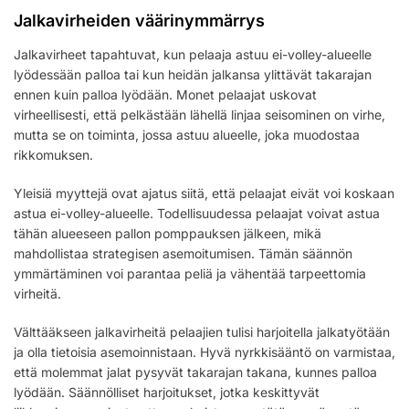
Jalkavirheiden väärinymmärrys
Jalkavirheet tapahtuvat, kun pelaaja astuu ei-volley-alueelle
lyödessään palloa tai kun heidän jalkansa ylittävät takarajan
ennen kuin palloa lyödään. Monet pelaajat uskovat
virheellisesti, että pelkästään lähellä linjaa seisominen on virhe,
mutta se on toiminta, jossa astuu alueelle, joka muodostaa
rikkomuksen.
Yleisiä myyttejä ovat ajatus siitä, että pelaajat eivät voi koskaan
astua ei-volley-alueelle. Todellisuudessa pelaajat voivat astua
tähän alueeseen pallon pomppauksen jälkeen, mikä
mahdollistaa strategisen asemoitumisen. Tämän säännön
ymmärtäminen voi parantaa peliä ja vähentää tarpeettomia
virheitä.
Välttääkseen jalkavirheitä pelaajien tulisi harjoitella jalkatyötään
ja olla tietoisia asemoinnistaan. Hyvä nyrkkisääntö on varmistaa,
että molemmat jalat pysyvät takarajan takana, kunnes palloa
lyödään. Säännölliset harjoitukset, jotka keskittyvät