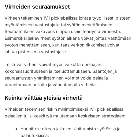
Virheiden seuraamukset
Virheen tekeminen 1V1 pickleballissa johtaa tyypillisesti pisteen
myöntämiseen vastustajalle tai syötön menettämiseen.
Seuraamuksen vakavuus riippuu usein tehdystä virheestä.
Esimerkiksi jalkavirheet syötön aikana voivat johtaa välittömään
syötön menettämiseen, kun taas verkon rikkomiset voivat
johtaa pisteeseen vastustajalle.
Toistuvat virheet voivat myös vaikuttaa pelaajan
kokonaissuoritukseen ja itseluottamukseen. Sääntöjen ja
seuraamusten ymmärtäminen voi motivoida pelaajia
parantamaan peliään ja vähentämään virheitä.
Kuinka välttää yleisiä virheitä
Virheiden tekemisen riskin minimoimiseksi 1V1 pickleballissa
pelaajien tulisi keskittyä muutamaan keskeiseen strategiaan:
Harjoittele oikeaa jalkojen sijoittamista syötöissä ja
palautuksissa.