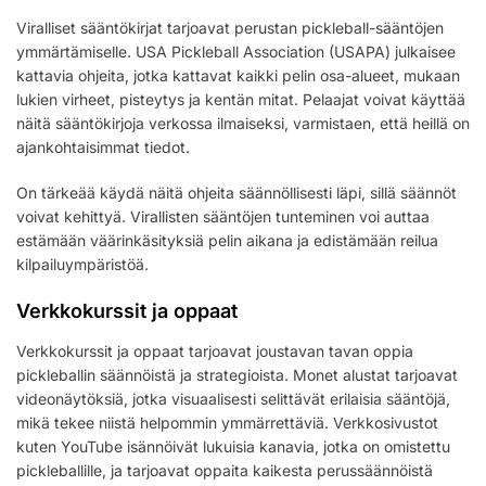
Viralliset sääntökirjat tarjoavat perustan pickleball-sääntöjen
ymmärtämiselle. USA Pickleball Association (USAPA) julkaisee
kattavia ohjeita, jotka kattavat kaikki pelin osa-alueet, mukaan
lukien virheet, pisteytys ja kentän mitat. Pelaajat voivat käyttää
näitä sääntökirjoja verkossa ilmaiseksi, varmistaen, että heillä on
ajankohtaisimmat tiedot.
On tärkeää käydä näitä ohjeita säännöllisesti läpi, sillä säännöt
voivat kehittyä. Virallisten sääntöjen tunteminen voi auttaa
estämään väärinkäsityksiä pelin aikana ja edistämään reilua
kilpailuympäristöä.
Verkkokurssit ja oppaat
Verkkokurssit ja oppaat tarjoavat joustavan tavan oppia
pickleballin säännöistä ja strategioista. Monet alustat tarjoavat
videonäytöksiä, jotka visuaalisesti selittävät erilaisia sääntöjä,
mikä tekee niistä helpommin ymmärrettäviä. Verkkosivustot
kuten YouTube isännöivät lukuisia kanavia, jotka on omistettu
pickleballille, ja tarjoavat oppaita kaikesta perussäännöistä