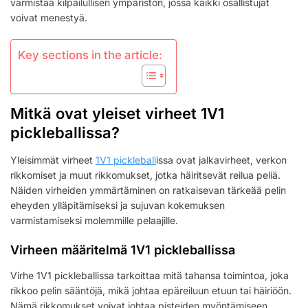
varmistaa kilpailullisen ympäristön, jossa kaikki osallistujat
voivat menestyä.
Key sections in the article:
Mitkä ovat yleiset virheet 1V1
pickleballissa?
Yleisimmät virheet
1V1 pickleball
issa ovat jalkavirheet, verkon
rikkomiset ja muut rikkomukset, jotka häiritsevät reilua peliä.
Näiden virheiden ymmärtäminen on ratkaisevan tärkeää pelin
eheyden ylläpitämiseksi ja sujuvan kokemuksen
varmistamiseksi molemmille pelaajille.
Virheen määritelmä 1V1 pickleballissa
Virhe 1V1 pickleballissa tarkoittaa mitä tahansa toimintoa, joka
rikkoo pelin sääntöjä, mikä johtaa epäreiluun etuun tai häiriöön.
Nämä rikkomukset voivat johtaa pisteiden myöntämiseen