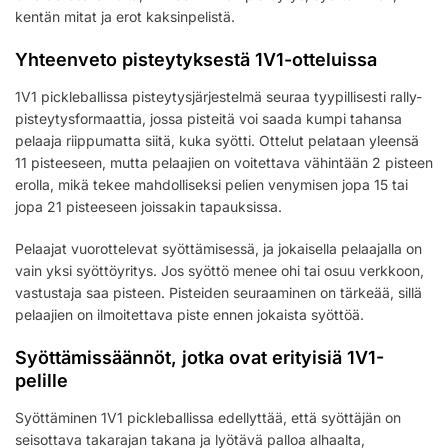
kentän mitat ja erot kaksinpelistä.
Yhteenveto pisteytyksestä 1V1-otteluissa
1V1 pickleballissa pisteytysjärjestelmä seuraa tyypillisesti rally-
pisteytysformaattia, jossa pisteitä voi saada kumpi tahansa
pelaaja riippumatta siitä, kuka syötti. Ottelut pelataan yleensä
11 pisteeseen, mutta pelaajien on voitettava vähintään 2 pisteen
erolla, mikä tekee mahdolliseksi pelien venymisen jopa 15 tai
jopa 21 pisteeseen joissakin tapauksissa.
Pelaajat vuorottelevat syöttämisessä, ja jokaisella pelaajalla on
vain yksi syöttöyritys. Jos syöttö menee ohi tai osuu verkkoon,
vastustaja saa pisteen. Pisteiden seuraaminen on tärkeää, sillä
pelaajien on ilmoitettava piste ennen jokaista syöttöä.
Syöttämissäännöt, jotka ovat erityisiä 1V1-
pelille
Syöttäminen 1V1 pickleballissa edellyttää, että syöttäjän on
seisottava takarajan takana ja lyötävä palloa alhaalta,