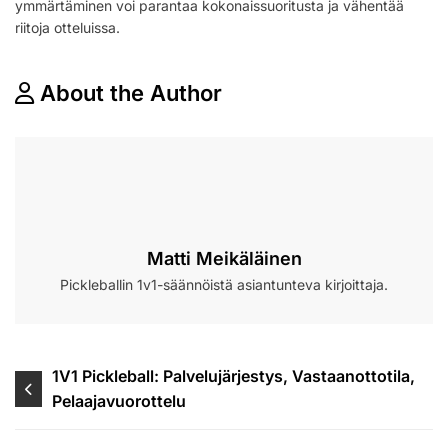
ymmärtäminen voi parantaa kokonaissuoritusta ja vähentää
riitoja otteluissa.
About the Author
Matti Meikäläinen
Pickleballin 1v1-säännöistä asiantunteva kirjoittaja.
Post
1V1 Pickleball: Palvelujärjestys, Vastaanottotila,
Pelaajavuorottelu
navigation