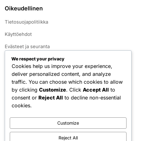
Oikeudellinen
Tietosuojapolitiikka
Käyttöehdot
Evästeet ja seuranta
Ota yhteyttä meihin
We respect your privacy
Cookies help us improve your experience,
Tietoja
deliver personalized content, and analyze
traffic. You can choose which cookies to allow
Kategoriat
by clicking
Customize
. Click
Accept All
to
consent or
Reject All
to decline non-essential
Pelin säännöt 1v1 Pickleballissa
cookies.
Pisteytysjärjestelmät 1v1 Pickleballissa
Customize
Rikkomussäännöt 1v1 pickleballissa
Reject All