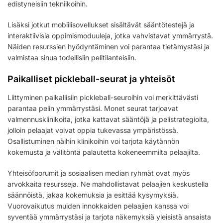
edistyneisiin tekniikoihin.
Lisäksi jotkut mobiilisovellukset sisältävät sääntötestejä ja
interaktiivisia oppimismoduuleja, jotka vahvistavat ymmärrystä.
Näiden resurssien hyödyntäminen voi parantaa tietämystäsi ja
valmistaa sinua todellisiin pelitilanteisiin.
Paikalliset pickleball-seurat ja yhteisöt
Liittyminen paikallisiin pickleball-seuroihin voi merkittävästi
parantaa pelin ymmärrystäsi. Monet seurat tarjoavat
valmennusklinikoita, jotka kattavat sääntöjä ja pelistrategioita,
jolloin pelaajat voivat oppia tukevassa ympäristössä.
Osallistuminen näihin klinikoihin voi tarjota käytännön
kokemusta ja välitöntä palautetta kokeneemmilta pelaajilta.
Yhteisöfoorumit ja sosiaalisen median ryhmät ovat myös
arvokkaita resursseja. Ne mahdollistavat pelaajien keskustella
säännöistä, jakaa kokemuksia ja esittää kysymyksiä.
Vuorovaikutus muiden innokkaiden pelaajien kanssa voi
syventää ymmärrystäsi ja tarjota näkemyksiä yleisistä ansaista