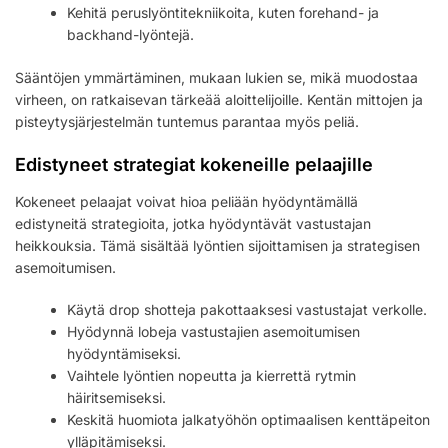
Kehitä peruslyöntitekniikoita, kuten forehand- ja
backhand-lyöntejä.
Sääntöjen ymmärtäminen, mukaan lukien se, mikä muodostaa
virheen, on ratkaisevan tärkeää aloittelijoille. Kentän mittojen ja
pisteytysjärjestelmän tuntemus parantaa myös peliä.
Edistyneet strategiat kokeneille pelaajille
Kokeneet pelaajat voivat hioa peliään hyödyntämällä
edistyneitä strategioita, jotka hyödyntävät vastustajan
heikkouksia. Tämä sisältää lyöntien sijoittamisen ja strategisen
asemoitumisen.
Käytä drop shotteja pakottaaksesi vastustajat verkolle.
Hyödynnä lobeja vastustajien asemoitumisen
hyödyntämiseksi.
Vaihtele lyöntien nopeutta ja kierrettä rytmin
häiritsemiseksi.
Keskitä huomiota jalkatyöhön optimaalisen kenttäpeiton
ylläpitämiseksi.