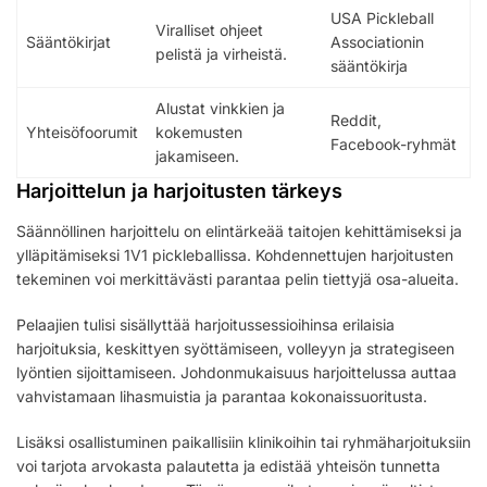
USA Pickleball
Viralliset ohjeet
Sääntökirjat
Associationin
pelistä ja virheistä.
sääntökirja
Alustat vinkkien ja
Reddit,
Yhteisöfoorumit
kokemusten
Facebook-ryhmät
jakamiseen.
Harjoittelun ja harjoitusten tärkeys
Säännöllinen harjoittelu on elintärkeää taitojen kehittämiseksi ja
ylläpitämiseksi 1V1 pickleballissa. Kohdennettujen harjoitusten
tekeminen voi merkittävästi parantaa pelin tiettyjä osa-alueita.
Pelaajien tulisi sisällyttää harjoitussessioihinsa erilaisia
harjoituksia, keskittyen syöttämiseen, volleyyn ja strategiseen
lyöntien sijoittamiseen. Johdonmukaisuus harjoittelussa auttaa
vahvistamaan lihasmuistia ja parantaa kokonaissuoritusta.
Lisäksi osallistuminen paikallisiin klinikoihin tai ryhmäharjoituksiin
voi tarjota arvokasta palautetta ja edistää yhteisön tunnetta