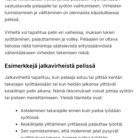
vastustavalle pelaajalle tai syötön vaihtumiseen. Virheiden
tunnistaminen ja välttäminen on olennaista kilpailullisessa
pelissä.
Virheitä voi tapahtua pelin eri vaiheissa, mukaan lukien
syöttäminen, palauttaminen ja volley. Pelaajien on oltava
tietoisia näitä toimintoja säätelevistä erityissäännöistä
vähentääkseen virheiden tekemisen riskiä.
Esimerkkejä jalkavirheistä pelissä
Jalkavirheitä tapahtuu, kun pelaaja astuu tai ylittää kentän
takarajan syöttäessään tai kun heidän jalkansa ylittävät
keskilinjan pelin aikana. Nämä rikkomukset voivat johtaa syötön
tai pisteen menettämiseen. Yleisiä tilanteita ovat:
Asteleminen takarajalle ennen kuin palloa lyödään
syötössä.
Keskilinjalla ylittäminen yrittäessä palauttaa lyöntiä.
Sen varmistaminen, että molemmat jalat pysyvät
syöttöviivan takana, kunnes palloa lyödään.