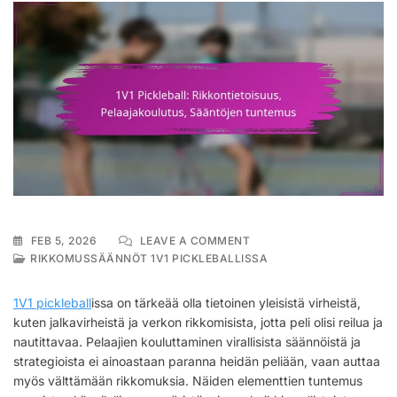
ON
FEB 5, 2026
LEAVE A COMMENT
1V1
RIKKOMUSSÄÄNNÖT 1V1 PICKLEBALLISSA
PICKLEBALL:
RIKKONTIETOISUUS,
1V1 pickleball
issa on tärkeää olla tietoinen yleisistä virheistä,
PELAAJAKOULUTUS,
kuten jalkavirheistä ja verkon rikkomisista, jotta peli olisi reilua ja
SÄÄNTÖJEN
nautittavaa. Pelaajien kouluttaminen virallisista säännöistä ja
TUNTEMUS
strategioista ei ainoastaan paranna heidän peliään, vaan auttaa
myös välttämään rikkomuksia. Näiden elementtien tuntemus