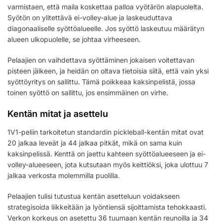
varmistaen, että maila koskettaa palloa vyötärön alapuolelta.
Syötön on ylitettävä ei-volley-alue ja laskeuduttava
diagonaaliselle syöttöalueelle. Jos syöttö laskeutuu määrätyn
alueen ulkopuolelle, se johtaa virheeseen.
Pelaajien on vaihdettava syöttäminen jokaisen voitettavan
pisteen jälkeen, ja heidän on oltava tietoisia siitä, että vain yksi
syöttöyritys on sallittu. Tämä poikkeaa kaksinpelistä, jossa
toinen syöttö on sallittu, jos ensimmäinen on virhe.
Kentän mitat ja asettelu
1V1-peliin tarkoitetun standardin pickleball-kentän mitat ovat
20 jalkaa leveät ja 44 jalkaa pitkät, mikä on sama kuin
kaksinpelissä. Kenttä on jaettu kahteen syöttöalueeseen ja ei-
volley-alueeseen, jota kutsutaan myös keittiöksi, joka ulottuu 7
jalkaa verkosta molemmilla puolilla.
Pelaajien tulisi tutustua kentän asetteluun voidakseen
strategisoida liikkeitään ja lyöntiensä sijoittamista tehokkaasti.
Verkon korkeus on asetettu 36 tuumaan kentän reunoilla ja 34