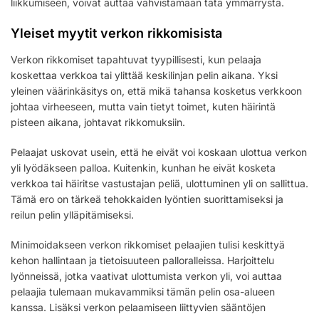
liikkumiseen, voivat auttaa vahvistamaan tätä ymmärrystä.
Yleiset myytit verkon rikkomisista
Verkon rikkomiset tapahtuvat tyypillisesti, kun pelaaja
koskettaa verkkoa tai ylittää keskilinjan pelin aikana. Yksi
yleinen väärinkäsitys on, että mikä tahansa kosketus verkkoon
johtaa virheeseen, mutta vain tietyt toimet, kuten häirintä
pisteen aikana, johtavat rikkomuksiin.
Pelaajat uskovat usein, että he eivät voi koskaan ulottua verkon
yli lyödäkseen palloa. Kuitenkin, kunhan he eivät kosketa
verkkoa tai häiritse vastustajan peliä, ulottuminen yli on sallittua.
Tämä ero on tärkeä tehokkaiden lyöntien suorittamiseksi ja
reilun pelin ylläpitämiseksi.
Minimoidakseen verkon rikkomiset pelaajien tulisi keskittyä
kehon hallintaan ja tietoisuuteen palloralleissa. Harjoittelu
lyönneissä, jotka vaativat ulottumista verkon yli, voi auttaa
pelaajia tulemaan mukavammiksi tämän pelin osa-alueen
kanssa. Lisäksi verkon pelaamiseen liittyvien sääntöjen