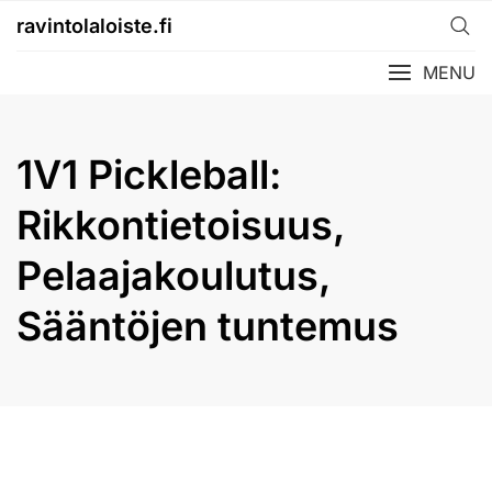
Skip
ravintolaloiste.fi
to
content
MENU
1V1 Pickleball:
Rikkontietoisuus,
Pelaajakoulutus,
Sääntöjen tuntemus