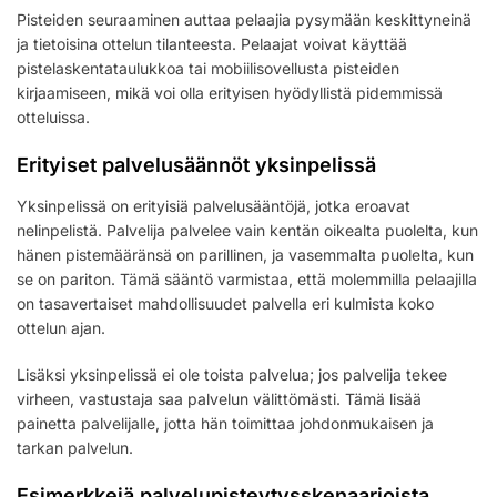
Pisteiden seuraaminen auttaa pelaajia pysymään keskittyneinä
ja tietoisina ottelun tilanteesta. Pelaajat voivat käyttää
pistelaskentataulukkoa tai mobiilisovellusta pisteiden
kirjaamiseen, mikä voi olla erityisen hyödyllistä pidemmissä
otteluissa.
Erityiset palvelusäännöt yksinpelissä
Yksinpelissä on erityisiä palvelusääntöjä, jotka eroavat
nelinpelistä. Palvelija palvelee vain kentän oikealta puolelta, kun
hänen pistemääränsä on parillinen, ja vasemmalta puolelta, kun
se on pariton. Tämä sääntö varmistaa, että molemmilla pelaajilla
on tasavertaiset mahdollisuudet palvella eri kulmista koko
ottelun ajan.
Lisäksi yksinpelissä ei ole toista palvelua; jos palvelija tekee
virheen, vastustaja saa palvelun välittömästi. Tämä lisää
painetta palvelijalle, jotta hän toimittaa johdonmukaisen ja
tarkan palvelun.
Esimerkkejä palvelupisteytysskenaarioista