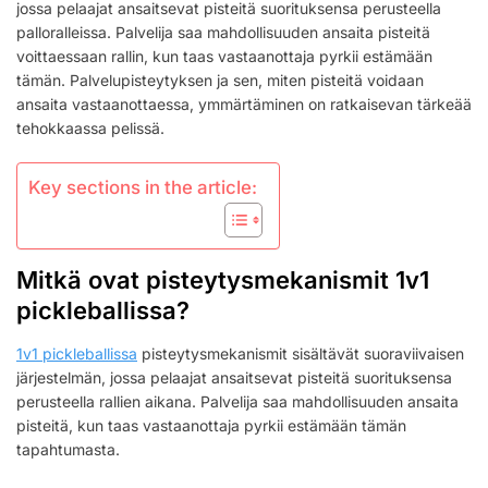
jossa pelaajat ansaitsevat pisteitä suorituksensa perusteella
PALVELUPISTEET,
palloralleissa. Palvelija saa mahdollisuuden ansaita pisteitä
VASTAANOTTOPISTEET,
PELAAJAROOLEISSA
voittaessaan rallin, kun taas vastaanottaja pyrkii estämään
VAIHTAMINEN
tämän. Palvelupisteytyksen ja sen, miten pisteitä voidaan
ansaita vastaanottaessa, ymmärtäminen on ratkaisevan tärkeää
tehokkaassa pelissä.
Key sections in the article:
Mitkä ovat pisteytysmekanismit 1v1
pickleballissa?
1v1 pickleballissa
pisteytysmekanismit sisältävät suoraviivaisen
järjestelmän, jossa pelaajat ansaitsevat pisteitä suorituksensa
perusteella rallien aikana. Palvelija saa mahdollisuuden ansaita
pisteitä, kun taas vastaanottaja pyrkii estämään tämän
tapahtumasta.