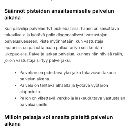
Säännöt pisteiden ansaitsemiselle palvelun
aikana
Kun palvelija palvelee 1v1 pickleballissa, hänen on seisottava
takaviivalla ja lyötävä pallo diagonaalisesti vastustajan
palvelualueeseen. Piste myönnetään, kun vastustaja
epäonnistuu palauttamaan palloa tai lyö sen kentän
ulkopuolelle. Palvelija jatkaa palvelua, kunnes hän häviää rallin,
jolloin vastustaja siirtyy palvelijaksi.
Palvelijan on pidettävä yksi jalka takaviivan takana
palvelun aikana.
Palvelu on tehtävä alhaalta ja lyötävä vyötärön
alapuolelta.
Pallon on ylitettävä verkko ja laskeuduttava vastustajan
palvelualueelle.
Milloin pelaaja voi ansaita pisteitä palvelun
aikana