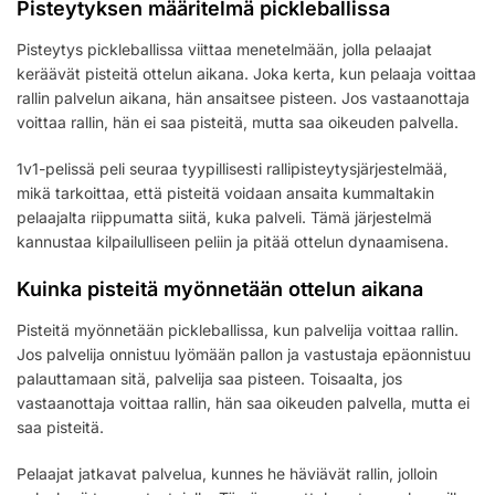
Pisteytyksen määritelmä pickleballissa
Pisteytys pickleballissa viittaa menetelmään, jolla pelaajat
keräävät pisteitä ottelun aikana. Joka kerta, kun pelaaja voittaa
rallin palvelun aikana, hän ansaitsee pisteen. Jos vastaanottaja
voittaa rallin, hän ei saa pisteitä, mutta saa oikeuden palvella.
1v1-pelissä peli seuraa tyypillisesti rallipisteytysjärjestelmää,
mikä tarkoittaa, että pisteitä voidaan ansaita kummaltakin
pelaajalta riippumatta siitä, kuka palveli. Tämä järjestelmä
kannustaa kilpailulliseen peliin ja pitää ottelun dynaamisena.
Kuinka pisteitä myönnetään ottelun aikana
Pisteitä myönnetään pickleballissa, kun palvelija voittaa rallin.
Jos palvelija onnistuu lyömään pallon ja vastustaja epäonnistuu
palauttamaan sitä, palvelija saa pisteen. Toisaalta, jos
vastaanottaja voittaa rallin, hän saa oikeuden palvella, mutta ei
saa pisteitä.
Pelaajat jatkavat palvelua, kunnes he häviävät rallin, jolloin