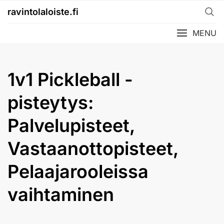
Skip
ravintolaloiste.fi
to
content
MENU
1v1 Pickleball -
pisteytys:
Palvelupisteet,
Vastaanottopisteet,
Pelaajarooleissa
vaihtaminen