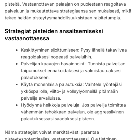
pisteitä. Vastaanottavan pelaajan on puolestaan reagoitava
palveluun ja mukautettava strategiaansa sen mukaisesti, mikä
tekee heidän pisteytysmahdollisuuksistaan rajoitetumpia.
Strategiat pisteiden ansaitsemiseksi
vastaanottaessa
Keskittyminen sijoittumiseen: Pysy lähellä takaviivaa
reagoidaksesi nopeasti palveluihin.
Palvelijan kaavojen havainnointi: Tunnista palvelijan
taipumukset ennakoidaksesi ja valmistautuaksesi
palautukseen.
Käytä monenlaisia palautuksia: Vaihtele lyöntejäsi
ykköspallolla, viilto- ja volleylyönneillä pitämään
palvelija arvailuissa.
Hyödynnä heikkoja palveluja: Jos palvelija toimittaa
vähemmän tehokkaan palvelun, ole aggressiivinen
palautuksessasi saadaksesi pisteen.
Nämä strategiat voivat merkittävästi parantaa
pisteytyspotentiaaliasi vastaanottaessasi. Ole tietoinen