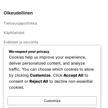
Oikeudellinen
Tietosuojapolitiikka
Käyttöehdot
Evästeet ja seuranta
Ota yhteyttä meihin
We respect your privacy
Cookies help us improve your experience,
Tietoja
deliver personalized content, and analyze
traffic. You can choose which cookies to allow
Kategoriat
by clicking
Customize
. Click
Accept All
to
consent or
Reject All
to decline non-essential
Pelin säännöt 1v1 Pickleballissa
cookies.
Pisteytysjärjestelmät 1v1 Pickleballissa
Customize
Rikkomussäännöt 1v1 pickleballissa