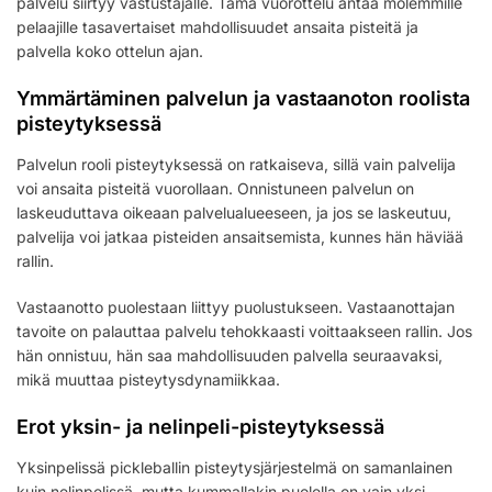
palvelu siirtyy vastustajalle. Tämä vuorottelu antaa molemmille
pelaajille tasavertaiset mahdollisuudet ansaita pisteitä ja
palvella koko ottelun ajan.
Ymmärtäminen palvelun ja vastaanoton roolista
pisteytyksessä
Palvelun rooli pisteytyksessä on ratkaiseva, sillä vain palvelija
voi ansaita pisteitä vuorollaan. Onnistuneen palvelun on
laskeuduttava oikeaan palvelualueeseen, ja jos se laskeutuu,
palvelija voi jatkaa pisteiden ansaitsemista, kunnes hän häviää
rallin.
Vastaanotto puolestaan liittyy puolustukseen. Vastaanottajan
tavoite on palauttaa palvelu tehokkaasti voittaakseen rallin. Jos
hän onnistuu, hän saa mahdollisuuden palvella seuraavaksi,
mikä muuttaa pisteytysdynamiikkaa.
Erot yksin- ja nelinpeli-pisteytyksessä
Yksinpelissä pickleballin pisteytysjärjestelmä on samanlainen
kuin nelinpelissä, mutta kummallakin puolella on vain yksi