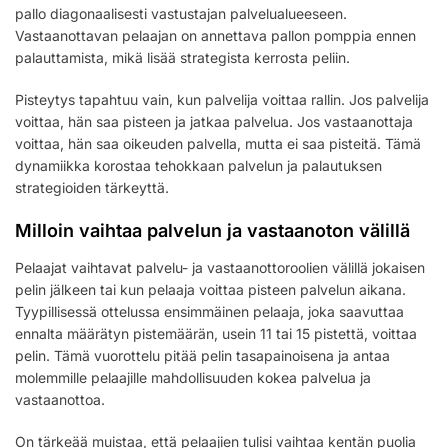
pallo diagonaalisesti vastustajan palvelualueeseen.
Vastaanottavan pelaajan on annettava pallon pomppia ennen
palauttamista, mikä lisää strategista kerrosta peliin.
Pisteytys tapahtuu vain, kun palvelija voittaa rallin. Jos palvelija
voittaa, hän saa pisteen ja jatkaa palvelua. Jos vastaanottaja
voittaa, hän saa oikeuden palvella, mutta ei saa pisteitä. Tämä
dynamiikka korostaa tehokkaan palvelun ja palautuksen
strategioiden tärkeyttä.
Milloin vaihtaa palvelun ja vastaanoton välillä
Pelaajat vaihtavat palvelu- ja vastaanottoroolien välillä jokaisen
pelin jälkeen tai kun pelaaja voittaa pisteen palvelun aikana.
Tyypillisessä ottelussa ensimmäinen pelaaja, joka saavuttaa
ennalta määrätyn pistemäärän, usein 11 tai 15 pistettä, voittaa
pelin. Tämä vuorottelu pitää pelin tasapainoisena ja antaa
molemmille pelaajille mahdollisuuden kokea palvelua ja
vastaanottoa.
On tärkeää muistaa, että pelaajien tulisi vaihtaa kentän puolia