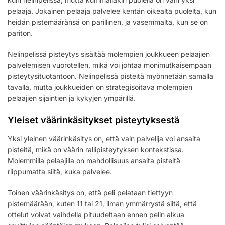
pelaaja. Jokainen pelaaja palvelee kentän oikealta puolelta, kun
heidän pistemääränsä on parillinen, ja vasemmalta, kun se on
pariton.
Nelinpelissä pisteytys sisältää molempien joukkueen pelaajien
palvelemisen vuorotellen, mikä voi johtaa monimutkaisempaan
pisteytysituotantoon. Nelinpelissä pisteitä myönnetään samalla
tavalla, mutta joukkueiden on strategisoitava molempien
pelaajien sijaintien ja kykyjen ympärillä.
Yleiset väärinkäsitykset pisteytyksestä
Yksi yleinen väärinkäsitys on, että vain palvelija voi ansaita
pisteitä, mikä on väärin rallipisteytyksen kontekstissa.
Molemmilla pelaajilla on mahdollisuus ansaita pisteitä
riippumatta siitä, kuka palvelee.
Toinen väärinkäsitys on, että peli pelataan tiettyyn
pistemäärään, kuten 11 tai 21, ilman ymmärrystä siitä, että
ottelut voivat vaihdella pituudeltaan ennen pelin alkua