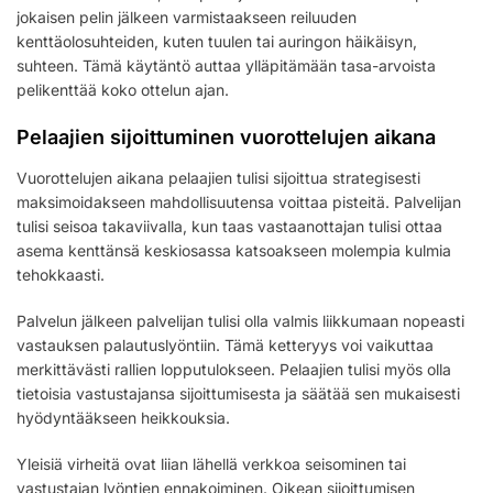
jokaisen pelin jälkeen varmistaakseen reiluuden
kenttäolosuhteiden, kuten tuulen tai auringon häikäisyn,
suhteen. Tämä käytäntö auttaa ylläpitämään tasa-arvoista
pelikenttää koko ottelun ajan.
Pelaajien sijoittuminen vuorottelujen aikana
Vuorottelujen aikana pelaajien tulisi sijoittua strategisesti
maksimoidakseen mahdollisuutensa voittaa pisteitä. Palvelijan
tulisi seisoa takaviivalla, kun taas vastaanottajan tulisi ottaa
asema kenttänsä keskiosassa katsoakseen molempia kulmia
tehokkaasti.
Palvelun jälkeen palvelijan tulisi olla valmis liikkumaan nopeasti
vastauksen palautuslyöntiin. Tämä ketteryys voi vaikuttaa
merkittävästi rallien lopputulokseen. Pelaajien tulisi myös olla
tietoisia vastustajansa sijoittumisesta ja säätää sen mukaisesti
hyödyntääkseen heikkouksia.
Yleisiä virheitä ovat liian lähellä verkkoa seisominen tai
vastustajan lyöntien ennakoiminen. Oikean sijoittumisen