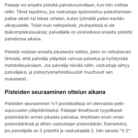
Pelaaja voi ansaita pisteitä palveluvuorollaan, kun hän voittaa
rallin. Tämä tapahtuu, jos vastustaja epäonnistuu palauttamaan
palloa oikein tai tekee virheen, kuten lyömällä pallon kentän
ulkopuolelle. Toisin kuin nelinpelissä, yksinpelissä ei ole
lisäkompleksisuuksia; palvelijalla on yksinoikeus ansaita pisteitä
palvelunsa aikana.
Pisteitä voidaan ansaita jokaisesta rallista, joten on ratkaisevan
tärkeää, että palvelija ylläpitää vahvaa palvelua ja hyödyntää
mahdollisuuksiaan. Jos palvelija häviää rallin, vastustaja siirtyy
palvelijaksi, ja pisteytysmahdollisuudet muuttuvat sen
mukaisesti.
Pisteiden seuraaminen ottelun aikana
Pisteiden seuraaminen 1v1 pickleballissa on olennaista pelin
sujuvuuden ylläpitämiseksi. Pelaajat ilmoittavat tyypillisesti
pistemäärän ennen jokaista palvelua, ilmoittaen ensin oman
pistemääränsä ja sitten vastustajan pistemäärän. Esimerkiksi,
jos palvelijalla on 3 pistettä ja vastustajalla 2, hän sanoisi “3-2”.