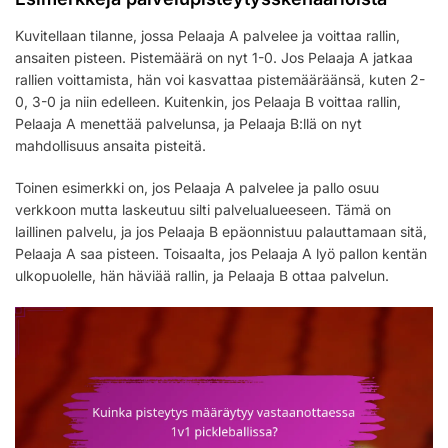
Kuvitellaan tilanne, jossa Pelaaja A palvelee ja voittaa rallin,
ansaiten pisteen. Pistemäärä on nyt 1-0. Jos Pelaaja A jatkaa
rallien voittamista, hän voi kasvattaa pistemääräänsä, kuten 2-
0, 3-0 ja niin edelleen. Kuitenkin, jos Pelaaja B voittaa rallin,
Pelaaja A menettää palvelunsa, ja Pelaaja B:llä on nyt
mahdollisuus ansaita pisteitä.
Toinen esimerkki on, jos Pelaaja A palvelee ja pallo osuu
verkkoon mutta laskeutuu silti palvelualueeseen. Tämä on
laillinen palvelu, ja jos Pelaaja B epäonnistuu palauttamaan sitä,
Pelaaja A saa pisteen. Toisaalta, jos Pelaaja A lyö pallon kentän
ulkopuolelle, hän häviää rallin, ja Pelaaja B ottaa palvelun.