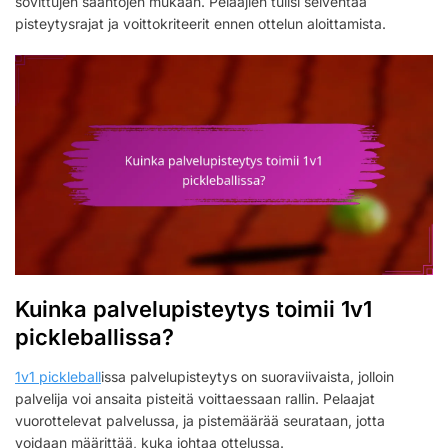
sovittujen sääntöjen mukaan. Pelaajien tulisi selventää
pisteytysrajat ja voittokriteerit ennen ottelun aloittamista.
Kuinka palvelupisteytys toimii 1v1
pickleballissa?
1v1 pickleball
issa palvelupisteytys on suoraviivaista, jolloin
palvelija voi ansaita pisteitä voittaessaan rallin. Pelaajat
vuorottelevat palvelussa, ja pistemäärää seurataan, jotta
voidaan määrittää, kuka johtaa ottelussa.