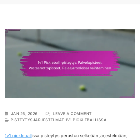
ON
JAN 26, 2026
LEAVE A COMMENT
1V1
PISTEYTYSJÄRJESTELMÄT 1V1 PICKLEBALLISSA
PICKLEBALL
-
1v1 pickleball
issa pisteytys perustuu selkeään järjestelmään,
PISTEYTYS: