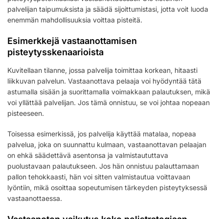
palvelijan taipumuksista ja säädä sijoittumistasi, jotta voit luoda
enemmän mahdollisuuksia voittaa pisteitä.
Esimerkkejä vastaanottamisen
pisteytysskenaarioista
Kuvitellaan tilanne, jossa palvelija toimittaa korkean, hitaasti
liikkuvan palvelun. Vastaanottava pelaaja voi hyödyntää tätä
astumalla sisään ja suorittamalla voimakkaan palautuksen, mikä
voi yllättää palvelijan. Jos tämä onnistuu, se voi johtaa nopeaan
pisteeseen.
Toisessa esimerkissä, jos palvelija käyttää matalaa, nopeaa
palvelua, joka on suunnattu kulmaan, vastaanottavan pelaajan
on ehkä säädettävä asentonsa ja valmistaututtava
puolustavaan palautukseen. Jos hän onnistuu palauttamaan
pallon tehokkaasti, hän voi sitten valmistautua voittavaan
lyöntiin, mikä osoittaa sopeutumisen tärkeyden pisteytyksessä
vastaanottaessa.