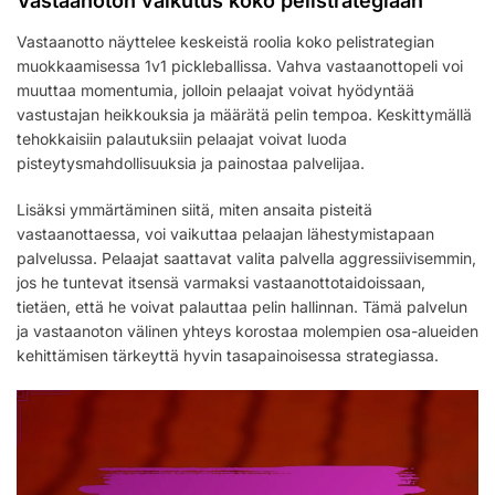
Vastaanoton vaikutus koko pelistrategiaan
Vastaanotto näyttelee keskeistä roolia koko pelistrategian
muokkaamisessa 1v1 pickleballissa. Vahva vastaanottopeli voi
muuttaa momentumia, jolloin pelaajat voivat hyödyntää
vastustajan heikkouksia ja määrätä pelin tempoa. Keskittymällä
tehokkaisiin palautuksiin pelaajat voivat luoda
pisteytysmahdollisuuksia ja painostaa palvelijaa.
Lisäksi ymmärtäminen siitä, miten ansaita pisteitä
vastaanottaessa, voi vaikuttaa pelaajan lähestymistapaan
palvelussa. Pelaajat saattavat valita palvella aggressiivisemmin,
jos he tuntevat itsensä varmaksi vastaanottotaidoissaan,
tietäen, että he voivat palauttaa pelin hallinnan. Tämä palvelun
ja vastaanoton välinen yhteys korostaa molempien osa-alueiden
kehittämisen tärkeyttä hyvin tasapainoisessa strategiassa.