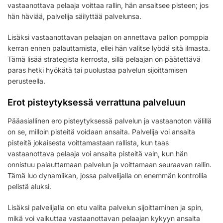
vastaanottava pelaaja voittaa rallin, hän ansaitsee pisteen; jos
hän häviää, palvelija säilyttää palvelunsa.
Lisäksi vastaanottavan pelaajan on annettava pallon pomppia
kerran ennen palauttamista, ellei hän valitse lyödä sitä ilmasta.
Tämä lisää strategista kerrosta, sillä pelaajan on päätettävä
paras hetki hyökätä tai puolustaa palvelun sijoittamisen
perusteella.
Erot pisteytyksessä verrattuna palveluun
Pääasiallinen ero pisteytyksessä palvelun ja vastaanoton välillä
on se, milloin pisteitä voidaan ansaita. Palvelija voi ansaita
pisteitä jokaisesta voittamastaan rallista, kun taas
vastaanottava pelaaja voi ansaita pisteitä vain, kun hän
onnistuu palauttamaan palvelun ja voittamaan seuraavan rallin.
Tämä luo dynamiikan, jossa palvelijalla on enemmän kontrollia
pelistä aluksi.
Lisäksi palvelijalla on etu valita palvelun sijoittaminen ja spin,
mikä voi vaikuttaa vastaanottavan pelaajan kykyyn ansaita