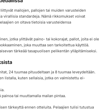
leballissa
liittyvät mailojen, pallojen tai muiden varusteiden
mia virallisia standardeja. Nämä rikkomukset voivat
Pelaajien on oltava tietoisia varusteidensa
n, jotka ylittävät paino- tai kokorajat, pallot, joita ei ole
uokkaaminen, joka muuttaa sen tarkoitettua käyttöä.
isevan tärkeää tasapuolisen pelikentän ylläpitämiseksi.
sista
mitat, 24 tuumaa pituudeltaan ja 8 tuumaa leveydeltään.
n listalla, kuten sellaisia, jotka on valmistettu ei-
ia.
 painoa tai muuttamalla mailan pintaa.
en tärkeyttä ennen otteluita. Pelaajien tulisi tutustua