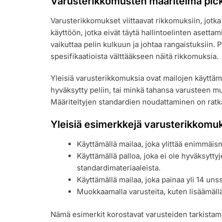
Varusterikkomusten määritelmä pick
Varusterikkomukset viittaavat rikkomuksiin, jotka 
käyttöön, jotka eivät täytä hallintoelinten asetta
vaikuttaa pelin kulkuun ja johtaa rangaistuksiin. 
spesifikaatioista välttääkseen näitä rikkomuksia.
Yleisiä varusterikkomuksia ovat mailojen käyttämine
hyväksytty peliin, tai minkä tahansa varusteen m
Määriteltyjen standardien noudattaminen on ratka
Yleisiä esimerkkejä varusterikkomuk
Käyttämällä mailaa, joka ylittää enimmäis
Käyttämällä palloa, joka ei ole hyväksyttyje
standardimateriaaleista.
Käyttämällä mailaa, joka painaa yli 14 unss
Muokkaamalla varusteita, kuten lisäämällä
Nämä esimerkit korostavat varusteiden tarkistamis