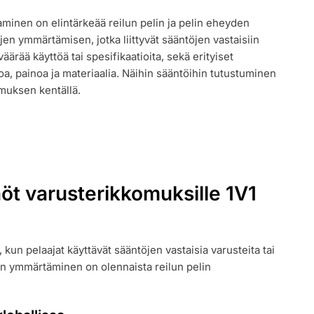
:
aminen on elintärkeää reilun pelin ja pelin eheyden
,
jen ymmärtämisen, jotka liittyvät sääntöjen vastaisiin
ET,
äärää käyttöä tai spesifikaatioita, sekä erityiset
koa, painoa ja materiaalia. Näihin sääntöihin tutustuminen
ET,
emuksen kentällä.
nöt varusterikkomuksille 1V1
, kun pelaajat käyttävät sääntöjen vastaisia varusteita tai
jen ymmärtäminen on olennaista reilun pelin
.