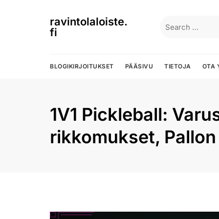
Skip
to
ravintolaloiste.
Search
content
fi
for:
BLOGIKIRJOITUKSET
PÄÄSIVU
TIETOJA
OTA 
1V1 Pickleball: Varu
rikkomukset, Pallon