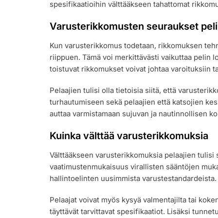
spesifikaatioihin välttääkseen tahattomat rikkom
Varusterikkomusten seuraukset peli
Kun varusterikkomus todetaan, rikkomuksen tehnyt
riippuen. Tämä voi merkittävästi vaikuttaa pelin lo
toistuvat rikkomukset voivat johtaa varoituksiin t
Pelaajien tulisi olla tietoisia siitä, että varuster
turhautumiseen sekä pelaajien että katsojien k
auttaa varmistamaan sujuvan ja nautinnollisen ko
Kuinka välttää varusterikkomuksia
Välttääkseen varusterikkomuksia pelaajien tulisi s
vaatimustenmukaisuus virallisten sääntöjen mukai
hallintoelinten uusimmista varustestandardeista.
Pelaajat voivat myös kysyä valmentajilta tai koke
täyttävät tarvittavat spesifikaatiot. Lisäksi tunne