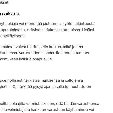
ukset.
n aikana
 pelaaja voi menettää pisteen tai syötön tilanteesta
pputulokseen, erityisesti tiukoissa otteluissa. Lisäksi
ai hylkäykseen.
ikkomukset voivat häiritä pelin kulkua, mikä johtaa
eskuudessa. Varusteiden standardien noudattaminen
kemuksen kaikille osapuolille.
äännöllisesti tarkistaa mailojensa ja pallojensa
sesti. On tärkeää pysyä ajan tasalla tunnustettujen
neilta pelaajilta varmistaakseen, että heidän varusteensa
tuista valmistajista hankitun varusteen käyttäminen voi