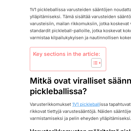
PICKLEBALL
1V1 pickleballissa varusteiden sääntöjen noudatt
VARUSTEET
ylläpitämiseksi. Tämä sisältää varusteiden sääntö
RIKKOMUKS
MAILAN
varusteisiin, mailan rikkomuksiin, jotka koskevat v
SÄÄNTÖJEN
standardit pickleball-palloille, jotka koskevat ko
RIKKOMUKS
varmistaa kilpailukykyisen ja nautinnollisen kok
PALLON
ERITELMÄT
Key sections in the article:
Mitkä ovat viralliset sään
pickleballissa?
Varusterikkomukset
1V1 pickleball
issa tapahtuvat
rikkovat tiettyjä varustesääntöjä. Näiden sääntö
varmistamiseksi ja pelin eheyden ylläpitämiseksi