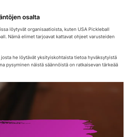
äntöjen osalta
issa löytyvät organisaatioista, kuten USA Pickleball
ball. Nämä elimet tarjoavat kattavat ohjeet varusteiden
 josta he löytävät yksityiskohtaista tietoa hyväksytyistä
isena pysyminen näistä säännöistä on ratkaisevan tärkeää