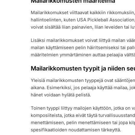
Mailarikkomusten määritelmä
Mailarikkomukset viittaavat kaikkiin rikkomuksiin, 
hallintoelinten, kuten USA Pickleball Association
voivat sisältää liian painavien, liian leveiden tai
Lisäksi mailarikkomukset voivat liittyä mailan vää
mailan käyttämiseen pelin häiritsemiseksi tai pal
määritelmien ymmärtäminen auttaa pelaajia vältt
Mailarikkomusten tyypit ja niiden s
Yleisiä mailarikkomusten tyyppejä ovat sääntöjen 
aikana. Esimerkiksi, jos pelaaja käyttää mailaa, j
hänet voidaan hylätä pelistä.
Toinen tyyppi liittyy mailojen käyttöön, jotka on va
komposiiteista, jotka eivät täytä turvallisuussta
menettämiseen, pelin menettämiseen tai jopa kil
spesifikaatioiden noudattamisen tärkeyttä.