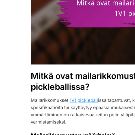
Mitkä ovat mailarikkomus
pickleballissa?
Mailarikkomukset
1V1 pickleball
issa tapahtuvat, k
spesifikaatioita tai käyttäytyy epäasianmukaises
ymmärtäminen on ratkaisevaa reilun pelin ylläpi
varmistamiseksi.