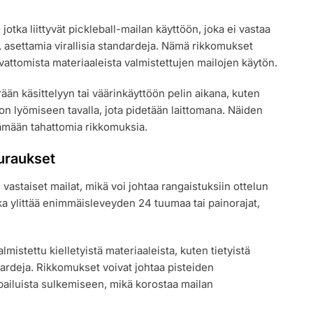
jotka liittyvät pickleball-mailan käyttöön, joka ei vastaa
, asettamia virallisia standardeja. Nämä rikkomukset
 luvattomista materiaaleista valmistettujen mailojen käytön.
rään käsittelyyn tai väärinkäyttöön pelin aikana, kuten
lon lyömiseen tavalla, jota pidetään laittomana. Näiden
ämään tahattomia rikkomuksia.
euraukset
vastaiset mailat, mikä voi johtaa rangaistuksiin ottelun
oka ylittää enimmäisleveyden 24 tuumaa tai painorajat,
lmistettu kielletyistä materiaaleista, kuten tietyistä
ndardeja. Rikkomukset voivat johtaa pisteiden
pailuista sulkemiseen, mikä korostaa mailan