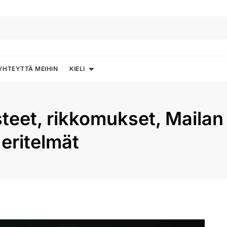
YHTEYTTÄ MEIHIN
KIELI
steet, rikkomukset, Maila
 eritelmät